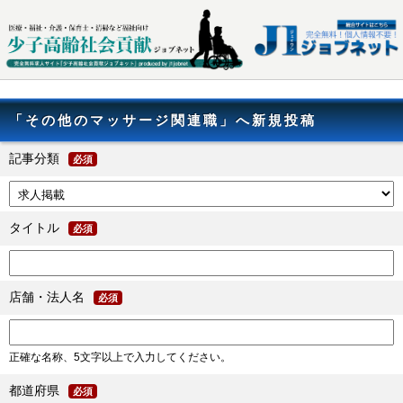
「その他のマッサージ関連職」へ新規投稿
記事分類
必須
タイトル
必須
店舗・法人名
必須
正確な名称、5文字以上で入力してください。
都道府県
必須