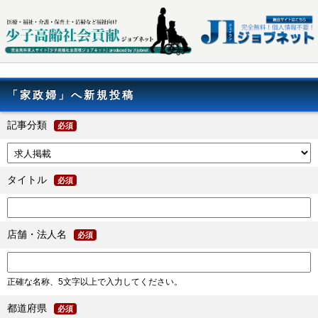
「家政婦」へ新規投稿
記事分類
必須
タイトル
必須
店舗・法人名
必須
正確な名称、5文字以上で入力してください。
都道府県
必須