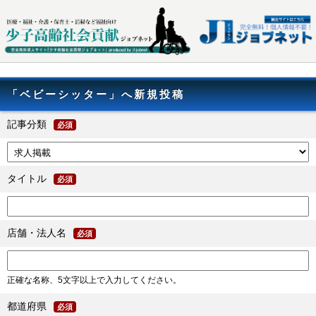
「ベビーシッター」へ新規投稿
記事分類
必須
タイトル
必須
店舗・法人名
必須
正確な名称、5文字以上で入力してください。
都道府県
必須